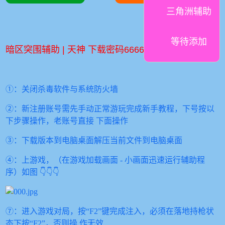
三角洲辅助
等待添加
暗区突围辅助 | 天神 下载密码6666
①：关闭杀毒软件与系统防⽕墙
②：新注册账号需先⼿动正常游玩完成新⼿教程，下号按以
下步骤操作，⽼账号直接
下⾯操作
③：下载版本到电脑桌⾯解压当前⽂件到电脑桌⾯
④：上游戏，（在游戏加载画⾯ - ⼩画⾯迅速运⾏辅助程
序）如图 👇👇👇
⑦：进⼊游戏对局，按“F2”键完成注⼊，必须在落地持枪状
态下按“F2”，否则操
作⽆效