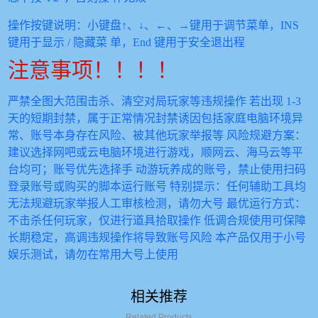
操作按键说明：⼩键盘↑、↓、←、→键⽤于调节菜单，INS
键⽤于显⽰ / 隐藏菜
单，End 键⽤于安全退出程
注意事项！！！！
严禁全图⼤范围击杀、清空对局玩家等违规操作
若出现 1-3
天的短期封禁，属于正常情况
封禁诱因包括家庭电脑环境异
常、账号本⾝存在⻛险、被其他玩家举报等
⻛险规避⽅案：
建议选择⽹吧或云电脑环境进⾏游戏，顺⽹云、海⻢云等平
台均可；账号优先选择⼿
动游玩养成的账号，禁⽌使⽤扫码
登录账号或购买的脚本运⾏账号
特别提⽰：任何辅助⼯具均
⽆法规避玩家举报⼈⼯审核检测，请勿⼤号
最优运⾏⽅式：
不击杀任何玩家，仅进⾏道具拾取操作
低调合规使⽤可保障
⻓期稳定，⾼调违规操作将导致账号⻛险
本产品仅⽤于⼩号
娱乐测试，请勿在常⽤⼤号上使⽤
相关推荐
Related Products