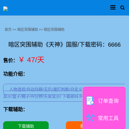
首页
>>
暗区突围辅助
>>
暗区突围辅助
暗区突围辅助《天神》国服/下载密码：6666
￥ 47/天
售价：
功能介绍：
人物透视/自动自瞄/无后/漏打判断/自定义瞄准位置/物资过滤/物资
显示/盒子/箱子/AI分辨/头家显示/ 下载密码:6666
订单查询
下载辅助：
常用工具
下载辅助
购买卡密